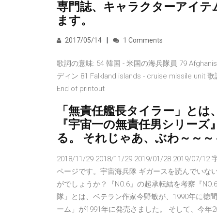
専門誌、キャラクターアイテ
ます。
2017/05/14
1 Comments
歌詞の意味: 54 韓国 - 米国の海兵隊員 79 Afghani
ディン 81 Falkland islands - cruise mis
End of printout
「無責任艦長タイラー」とは
『宇宙一の無責任男シリーズ
る。 それじゃあ、ぶわ～～
2018/11/29 2018/11/29 2019/01/28 
ページです。宇宙海兵隊 ギガースを読んでいな
がでしょうか？『NO.6』の起承転結を考察『NO
隊」とは、ベテラン作家今野敏が、1990年に徳
ーム」が1991年に発売さました。 そして、今年2