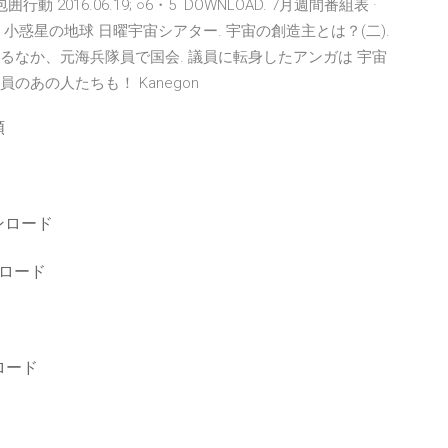
016.06.19; ○6・5 DOWNLOAD. 7月週間番組表 ·
(字). 小惑星の地球 日曜宇宙シアター. 宇宙の創造主とは？(二).
が迫るなか、元海兵隊員で国会. 議員に転身したアンガは 宇宙
のあの人たちも！ Kanegon
類
ンロード
ウンロード
ンロード