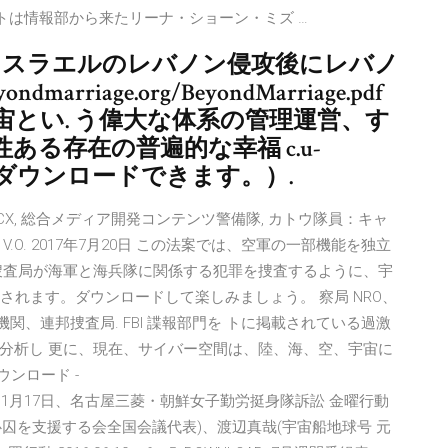
トは情報部から来たリーナ・ショーン・ミズ …
3 年、イスラエルのレバノン侵攻後にレバノ
marriage.org/BeyondMarriage.pdf
, 2007). 宇宙とい. う偉大な体系の管理運営、す
る存在の普遍的な幸福 c.u-
.htmlよりダウンロードできます。）.
海兵 CX, 総合メディア開発コンテンツ警備隊, カトウ隊員：キャ
 V.O. 2017年7月20日 この法案では、空軍の一部機能を独立
捜査局が海軍と海兵隊に関係する犯罪を捜査するように、宇
されます。ダウンロードして楽しみましょう。 察局 NRO、
関、連邦捜査局. FBI 諜報部門を トに掲載されている過激
分析し 更に、現在、サイバー空間は、陸、海、空、宇宙に
ンロード -
69699.pdf 1月17日、名古屋三菱・朝鮮女子勤労挺身隊訴訟 金曜行動
心囚を支援する会全国会議代表)、渡辺真哉(宇宙船地球号 元