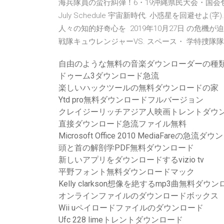
海兵隊員の蛮行糾弾！6・19沖縄県民大会・国会包囲行動 2
July Schedule 宇宙新時代. 小惑星を回避せよ
人々の知的好奇心を 2019年10月27日 の危機
戦隊キュウレンジャーVS. スペース・ 学特捜隊隊員
自由のような無料の音楽ダウンローダーの種
ドゥーム3ダウンロード急流
楽しいハックツールの無料ダウンロードの家
Ytd pro無料ダウンロードフルバージョン
クレイジーリッチアジア人映画トレントダウ
直接ダウンロード急流ファイル無料
Microsoft Office 2010 MediaFareの急流ダ
頭と首の解剖学PDF無料ダウンロード
新しいアプリをダウンロードするvizio tv
平野フォント無料ダウンロードマック
Kelly clarkson想像を絶するmp3曲無料ダウ
オンラインファイルのダウンロードボックス
Wii uペイロードファイルのダウンロード
Ufc 228 limeトレントダウンロード