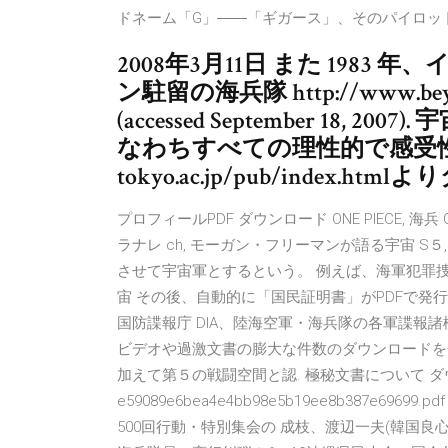
ドネーム「G」――「ギガース」、そのパイロッ
2008年3月11日 また 198
ン駐留の海兵隊 http://www.beyond
(accessed September 18
なわちすべての理性的で感受性あ
tokyo.ac.jp/pub/index
プロフィールPDF ダウンロード ONE PIECE, 
ラナレ ch, モーガン・フリーマンが語る宇宙 S５,
させて宇宙軍とするという。 例えば、海軍犯罪
宙 その後、自動的に「国民証明書」がPDFで発行
国防諜報庁 DIA、陸海空軍・海兵隊の各軍諜報諸機
ビデオや過激文書の膨大な件数のダウンロードを
加えて第５の戦闘空間と認. 極秘文書について ダウ
e59089e6bea4e4bb98e5b19ee8b387e
500回行動・特別集会の 成枝、渡辺一夫(韓国良