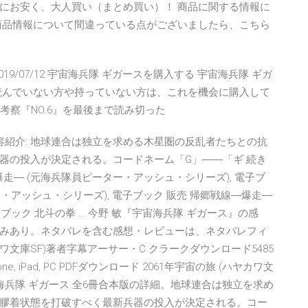
にお安く、大人買い（まとめ買い）！ 商品に関する情報に
商品情報について間違っている点がございましたら、こちら
19/01/28 2019/07/12 宇宙海兵隊 ギガースを購入する 宇宙海兵隊 ギガ
読んでいない方や持っていない方は、これを機会に購入して
考察『NO.6』を最後まで読み切った
1巻の内容紹介: 地球連合は独立を求める木星圏の反乱者たちとの抗
器の投入が決定される。コードネーム「G」――「ギ 続き
―爆走― (元海兵隊員ピーター・アッシュ・シリーズ), 電子ブ
・アッシュ・シリーズ), 電子ブック 販売 帰郷戦線―爆走―
ブック 北斗の拳 … 今野 敏『宇宙海兵隊 ギガース』の感
みあり。ネタバレを含む感想・レビューは、ネタバレフィ
カワ文庫SF)著者字幕アーサー・C クラークダウンロード5485
d, iPhone, iPad, PC PDFダウンロード 2061年宇宙の旅 (ハヤカワ文
の 宇宙海兵隊 ギガース 全6冊合本版の詳細。地球連合は独立を求め
膠着状態を打破すべく最新兵器の投入が決定される。コー