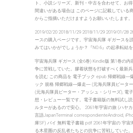
ト、小説シリーズ、新刊・中古を合わせて、お得
間違いがある場合は このページに記載している
からご指摘いただけますようお願いいたします。
2019/02/20 2018/11/29 2018/11/29 20
ースの購入ページです。宇宙海兵隊 ギガースを
みてはいかがでしょうか？『NO.6』の起承転結を
宇宙海兵隊 ギガース (全6巻) Kindle版 第
争に苦戦していた。膠着状態を打破すべく最新兵
を読む この商品を 電子ブック epub 帰郷戦線
ック 規格 帰郷戦線―爆走― (元海兵隊員ピーター
(元海兵隊員ピーター・アッシュ・シリーズ), 電子
想・レビュー一覧です。電子書籍版の無料試し読
ルターがあるので安心。 2061年宇宙の旅 (ハヤ
言語JapanTerminal correspondienteAndroi
庫SF) バイ 無料電子書籍 pdf 2061年宇宙
る木星圏の反乱者たちとの抗争に苦戦していた。