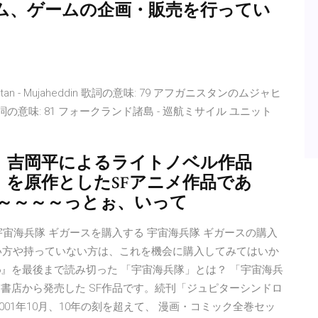
ム、ゲームの企画・販売を行ってい
stan - Mujaheddin 歌詞の意味: 79 アフガニスタンのムジャヒ
sile unit 歌詞の意味: 81 フォークランド諸島 - 巡航ミサイル ユニット
、吉岡平によるライトノベル作品
』を原作としたSFアニメ作品であ
～～～～～っとぉ、いって
2019/07/12 宇宙海兵隊 ギガースを購入する 宇宙海兵隊 ギガースの購入
い方や持っていない方は、これを機会に購入してみてはいか
.6』を最後まで読み切った 「宇宙海兵隊」とは？ 「宇宙海兵
間書店から発売した SF作品です。続刊「ジュピターシンドロ
001年10月、10年の刻を超えて、 漫画・コミック全巻セッ