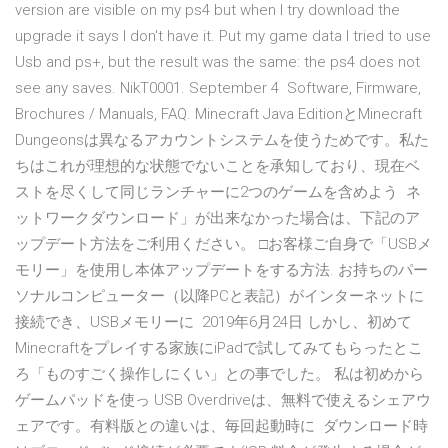
version are visible on my ps4 but when I try download the
upgrade it says I don't have it. Put my game data I tried to use
Usb and ps+, but the result was the same: the ps4 does not
see any saves. NikT0001. September 4 Software, Firmware,
Brochures / Manuals, FAQ. Minecraft Java EditionとMinecraft
Dungeonsは異なるアカウントシステムを使うためです。私た
ちはこれが理想的な状態でないことを承知しており、現在ベ
ストを尽くして同じランチャーに2つのゲームを含めよう ネ
ットワークダウンロード」が出来なかった場合は、下記のア
ップデート方法をご利用ください。 □お客様ご自身で「USBメ
モリー」を使用し本体アップデートをする方法. お持ちのパー
ソナルコンピューター（以降PCと表記）がインターネットに
接続でき、USBメモリーに 2019年6月24日 しかし、初めて
Minecraftをプレイする家族にiPadで試してみてもらったとこ
ろ「ものすごく操作しにくい」との事でした。 私は初めから
ゲームパッドを使っ USB Overdriveは、無料で使えるシェアウ
ェアです。有料版との違いは、毎回起動時に ダウンロード時