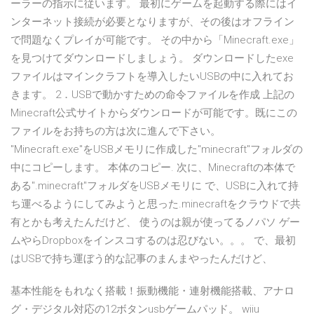
ーラーの指示に従います。 最初にゲームを起動する際にはイ
ンターネット接続が必要となりますが、その後はオフライン
で問題なくプレイが可能です。 その中から「Minecraft.exe」
を見つけてダウンロードしましょう。 ダウンロードしたexe
ファイルはマインクラフトを導入したいUSBの中に入れてお
きます。 2．USBで動かすための命令ファイルを作成 上記の
Minecraft公式サイトからダウンロードが可能です。既にこの
ファイルをお持ちの方は次に進んで下さい。
"Minecraft.exe"をUSBメモリに作成した"minecraft"フォルダの
中にコピーします。 本体のコピー. 次に、Minecraftの本体で
ある".minecraft"フォルダをUSBメモリに で、USBに入れて持
ち運べるようにしてみようと思った.minecraftをクラウドで共
有とかも考えたんだけど、 使うのは親が使ってるノパソ ゲー
ムやらDropboxをインスコするのは忍びない。。。 で、最初
はUSBで持ち運ぼう的な記事のまんまやったんだけど、
基本性能をもれなく搭載！振動機能・連射機能搭載、アナロ
グ・デジタル対応の12ボタンusbゲームパッド。 wiiu