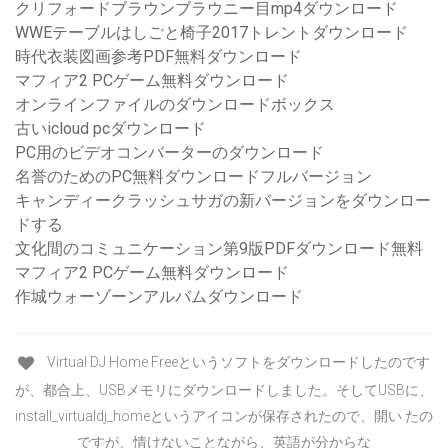
クリフォードブラウンブラウニー目mp4ダウンロード
WWEテーブルはしごと椅子2017トレントダウンロード
時代衣装図画参考PDF無料ダウンロード
マフィア2 PCゲーム無料ダウンロード
オンラインファイルのダウンロードボックス
古いicloud pcダウンロード
PC用のビデオコンバーターのダウンロード
名誉のためのPC無料ダウンロードフルバージョン
キャンディークラッシュサガの新バージョンをダウンロー
ドする
文化間のコミュニケーション第9版PDFダウンロード無料
マフィア2 PCゲーム無料ダウンロード
作城ウォーゾーンアルバムダウンロード
Virtual DJ Home Freeというソフトをダウンロードしたのです
が、都合上、USBメモリにダウンロードしました。そしてUSBに、
install_virtualdj_homeというアイコンが保存されたので、開い たの
ですが、情けないことながら、英語が分からな