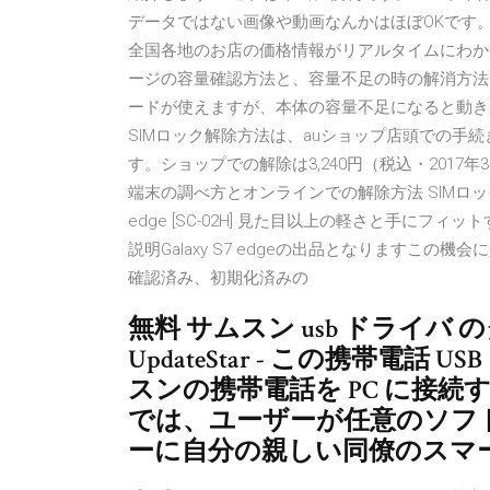
データではない画像や動画なんかはほぼOKです。 サムス
全国各地のお店の価格情報がリアルタイムにわかるの
ージの容量確認方法と、容量不足の時の解消方法を解説しま
ードが使えますが、本体の容量不足になると動き
SIMロック解除方法は、auショップ店頭での手続
す。ショップでの解除は3,240円（税込・2017
端末の調べ方とオンラインでの解除方法 SIMロック解
edge [SC-02H] 見た目以上の軽さと手に
説明Galaxy S7 edgeの出品となりますこ
確認済み、初期化済みの
無料 サムスン usb ドライバ
UpdateStar - この携帯電
スンの携帯電話を PC に接続する
では、ユーザーが任意のソフ
ーに自分の親しい同僚のスマ