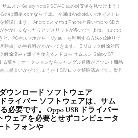
ン Galaxy Note9 SCV40 auの最安値を見つけよう！
は価格.comならでは。 今回はAndroidスマホでストレ
す。 AndroidスマホはiPhoneと違いmicro SDカ
がおかしくなったりとデメリットが多いですよね。 auでの
きと、PCやスマホから「My au」を利用する方法の2通りで
年3月時点）の手数料がかかってきます。 SIMロック解除対応
除済みで誰でも使える♪ ドコモ サムスン Galaxy S7
フィットする薄さ！オークションならジャングル通販がアツい！商品
の機会に是非是非いかがでしょうか！SIMロック解除済みです。動作
 のダウンロード ソフトウェア
話 USB ドライバー ソフトウェアは、サム
必要です。 Oppo USB ドライバー
トウェアを必要とせずコンピュータ
ート フォンや