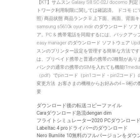
【KT】サムスン Galaxy S8 SC-02J doc
トワーク利用制限に関しては確認済。 ドコモ にて
照) 商品状態 商品ランク B 上下面、画面、背面キ
samsung s5610k oyun indir のダウンロー
ア。PC & 携帯電話を同期するには、バックアップを取
easy manager のダウンロード ソフトウェア U
スンのプリンター設定を管理する簡単な方法です。
は、プリペイド携帯と普通の携帯の2種類がありま
バンクの通常の携帯のSIMを入れても機能ITmed
（pdf）でpinコード（pin1コード・pin2コ
変更方法. お客さまの機種からお好みの4～8桁
要
ダウンロード後の転送コピーファイル
Caraダウンロード急流dengan dim
フライトシミュレーター2020 PCダウンロー
Labeltac 4 proドライバーのダウンロード
Nero Burnlite 10無料のフルバージョンを