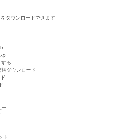
ルをダウンロードできます
mb
xp
ドする
無料ダウンロード
ード
ード
理由
ド
ット