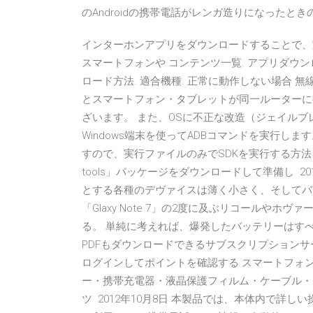
のAndroidの携帯電話がレンガ造りになったときの様
インターホンアプリをダウンロードすることで、
スマートフォンや コンテンツ一覧. アプリダウンロ
ロード方法. 適合機種. 正常に動作しない場合 
とスマートフォン・タブレットが同一ルーターに
ざいます。 また、OSに不正な改造（ジェイル
Windows端末を使ってADBコマンドを実行します。J
すので、実行ファイルのみでSDKを実行する方法を解説し
tools」パッケージをダウンロードして準備し 2
とする各種のデヴァイスは薄く小さく、そしてバ
「Glaxy Note 7」の2度に及ぶリコールや
る。 単純に考えれば、爆発したバッテリーはす
PDFもダウンロードできるサブスクリプションサービス
ログインしてポイントを確認する スマートフォ
ー・携帯充電器・液晶保護フィルム・ケーブル・
ツ 2012年10月8日 本製品では、本体内で詳