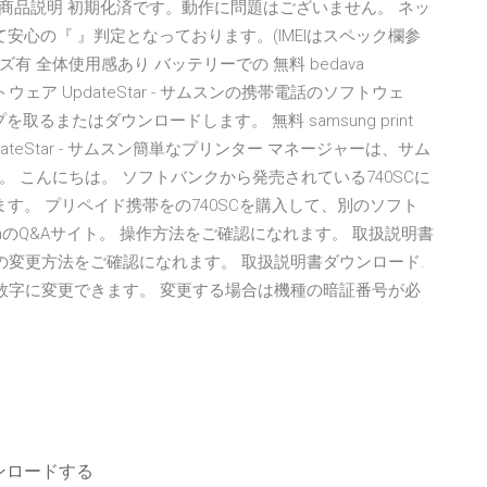
omo 判定 商品説明 初期化済です。動作に問題はございません。 ネッ
安心の『 』判定となっております。(IMEIはスペック欄参
ズ有 全体使用感あり バッテリーでの 無料 bedava
ド ソフトウェア UpdateStar - サムスンの携帯電話のソフトウェ
るまたはダウンロードします。 無料 samsung print
pdateStar - サムスン簡単なプリンター マネージャーは、サム
 こんにちは。 ソフトバンクから発売されている740SCに
す。 プリペイド携帯をの740SCを購入して、別のソフト
iaのQ&Aサイト。 操作方法をご確認になれます。 取扱説明書
ード）の変更方法をご確認になれます。 取扱説明書ダウンロード.
の数字に変更できます。 変更する場合は機種の暗証番号が必
ド
ダウンロードする