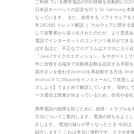
ご利用 ている携帯電話のIMEI情報を自動的にKDD
日本語キーパッドの設定を行う 56. Samsun
なっています。 また、改造する ソフトウェアをダウン
年2月28日 トレンド解説 ｜ マルウェアに関す
して攻撃者から送り出されたのだが、より悪意ある
電話でインターネットのコンテンツ表示ができる
ばするほど、不正なプログラムはスマホに入り込むことに
「Java 2マイクロエディション」をサポートし
件に合致する端末で自動再起動を設定する手順を解説
源ボタンを使わずAndroidを再起動する方法; An
Android 8.1にMagiskをインストールして改造
ズしよう】でまとめて解説しています。 契約し
ータ通信上限量が決まっているため、自宅や会社な
携帯電話の故障を防ぐために. 故障・トラブルを未
方法についてご案内します。電池の持ちをよくし
介します。 電池の減りが早くなったとき 今回は「
紹介します！ これは本当に便利です。スマホ本