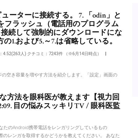
ューターに接続する。 7. 「odin」と
をフラッシュ（電話用のプログラム
mを接続して強制的にダウンロードにな
1.および5.～7.は省略している。
.52(263人) クチコミ：7243件 （※6月14日時点）
レージの空き容量を増やす方法を紹介します。「設定」画面の
.0にする簡単な方法を眼科医が教えます【視力回
 12:09. 目の悩みスッキリTV / 眼科医監
 パート1。 あなたのAndroid携帯電話をレンガリングしているもの
が実際のレンガを取得するかどうかを教えてください。 あなた