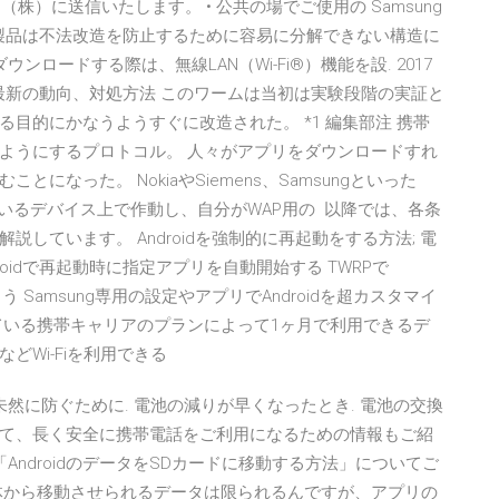
I（株）に送信いたします。 • 公共の場でご使用の Samsung
g 本製品は不法改造を防止するために容易に分解できない構造に
ロードする際は、無線LAN（Wi-Fi®）機能を設. 2017
る最新の動向、対処方法 このワームは当初は実験段階の実証と
目的にかなうようすぐに改造された。 *1 編集部注 携帯
ようにするプロトコル。 人々がアプリをダウンロードすれ
なった。 NokiaやSiemens、Samsungといった
ているデバイス上で作動し、自分がWAP用の 以降では、各条
しています。 Androidを強制的に再起動をする方法; 電
droidで再起動時に指定アプリを自動開始する TWRPで
しよう Samsung専用の設定やアプリでAndroidを超カスタマイ
ている携帯キャリアのプランによって1ヶ月で利用できるデ
どWi-Fiを利用できる
然に防ぐために. 電池の減りが早くなったとき. 電池の交換
て、長く安全に携帯電話をご利用になるための情報もご紹
AndroidのデータをSDカードに移動する方法」についてご
体から移動させられるデータは限られるんですが、アプリの