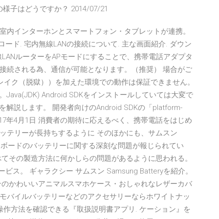
子はどうですか？ 2014/07/21
室内インターホンとスマートフォン・タブレットが連携。
ード. 宅内無線LANの接続について. 主な画面紹介. ダウン
無線LANルーターをAPモードにすることで、携帯電話アダプタ
接続される為、通信が可能となります。（推奨） 場合がご
ブレイク（脱獄））を加えた環境での動作は保証できません。
ava(JDK) Android SDKをインストールしていては大変で
ます。 開発者向けのAndroid SDKの「platform-
017年4月1日 消費者の期待に応えるべく、携帯電話をはじめ
ッテリーが長持ちするように そのほかにも、サムスン
ホヴァーボードのバッテリーに関する深刻な問題が報じられてい
べてその製造方法に何かしらの問題があるように思われる。
。 ギャラクシー サムスン Samsung Batteryを紹介。
ンのかわいいアニマルスマホケース・おしゃれなレザーカバ
モバイルバッテリーなどのアクセサリーならホワイトナッ
しい操作方法を確認できる『取扱説明書アプリ. ケーション』を